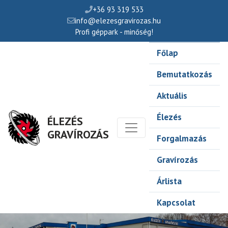
+36 93 319 533
info@elezesgravirozas.hu
Profi géppark - minőség!
Főlap
Bemutatkozás
Aktuális
Élezés
ÉLEZÉS
GRAVÍROZÁS
Forgalmazás
Gravírozás
Árlista
Kapcsolat