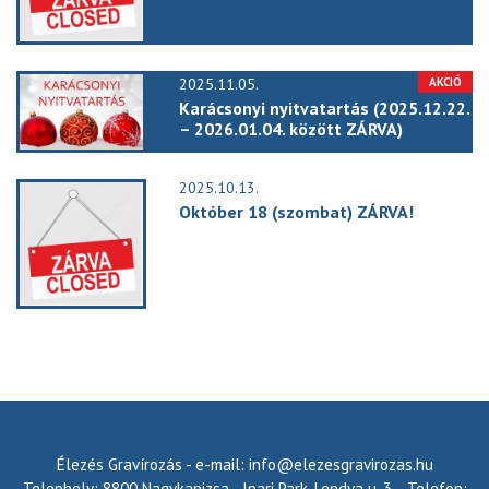
2025.11.05.
Karácsonyi nyitvatartás (2025.12.22.
– 2026.01.04. között ZÁRVA)
2025.10.13.
Október 18 (szombat) ZÁRVA!
Élezés Gravírozás - e-mail: info@elezesgravirozas.hu
Telephely: 8800 Nagykanizsa - Ipari Park, Lendva u. 3. - Telefon: