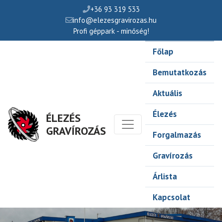
+36 93 319 533
info@elezesgravirozas.hu
Profi géppark - minőség!
Főlap
Bemutatkozás
Aktuális
Élezés
ÉLEZÉS
GRAVÍROZÁS
Forgalmazás
Gravírozás
Árlista
Kapcsolat